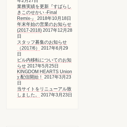
年2月27日
業務実績を更新『すばらし
きこのせかい -Final
Remix-』
2018年10月18日
年末年始の営業のお知らせ
(2017-2018)
2017年12月28
日
スタッフ募集のお知らせ
（2017/6）
2017年6月29
日
ビル内移転についてのお知
らせ
2017年5月25日
KINGDOM HEARTS Union
χ 配信開始！
2017年3月23
日
当サイトをリニューアル致
しました。
2017年3月23日